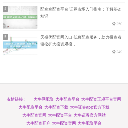
4
配查查配资平台 证券市场入门指南：了解基础
知识
250
5
天盛优配官网入口 低息配资服务，助力投资者
轻松扩大投资规模，
249
大牛网配资_大牛配资平台_大牛配资正规平台官网
友情链接：
大牛配资平台_大牛配资下载_大牛证券app官方下载
大牛配资官网_大牛配资平台_大牛证券官方网站
大牛配资开户_大牛配资官网_大牛配资平台