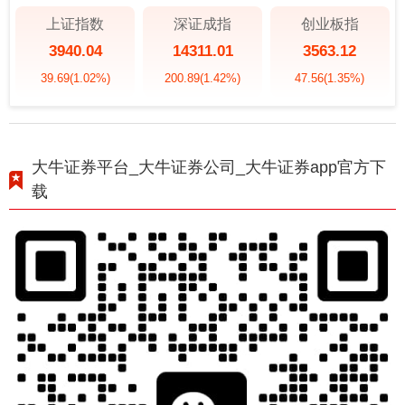
上证指数
深证成指
创业板指
3940.04
14311.01
3563.12
39.69
(1.02%)
200.89
(1.42%)
47.56
(1.35%)
大牛证券平台_大牛证券公司_大牛证券app官方下
载