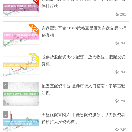
件排行榜
283
实盘配资平台 9688策略宝是否为实盘交易？揭
秘真相！
266
股票炒股配资 炒股配资：放大收益，把握投资
良机
266
4
配查查配资平台 证券市场入门指南：了解基础
知识
250
5
天盛优配官网入口 低息配资服务，助力投资者
轻松扩大投资规模，
249