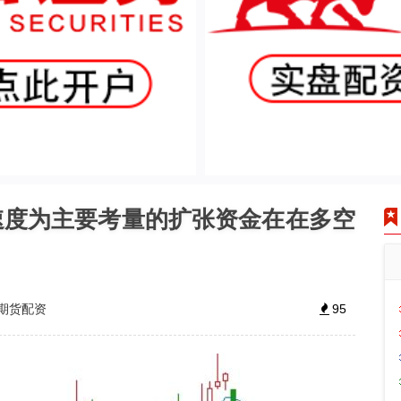
速度为主要考量的扩张资金在在多空
期货配资
95