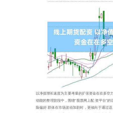
以净值增长速度为主要考量的扩张资金在在多空力
动能的整理阶段中，围绕“股票网上配 资平台”
险偏好 群体在市场波动加剧时，更倾向于通过适