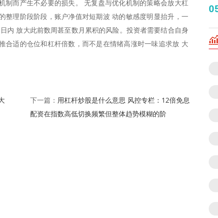
机制而产生不必要的损失。 无复盘与优化机制的策略会放大杠
0
的整理阶段阶段，账户净值对短期波 动的敏感度明显抬升，一
易日内 放大此前数周甚至数月累积的风险。投资者需要结合自身
推合适的仓位和杠杆倍数，而不是在情绪高涨时一味追求放 大
大
用杠杆炒股是什么意思 风控专栏：12倍免息
下一篇：
配资在指数高低切换频繁但整体趋势模糊的阶