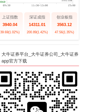
上证指数
深证成指
创业板指
3940.04
14311.01
3563.12
39.69
(1.02%)
200.89
(1.42%)
47.56
(1.35%)
大牛证券平台_大牛证券公司_大牛证券
app官方下载