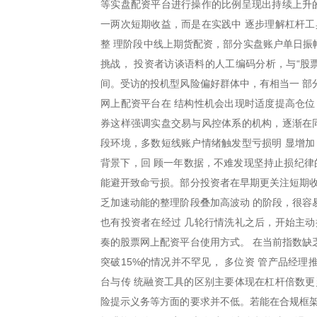
等实盘配资平台进行操作的比例呈现出持续上升的
一两次短期收益，而是在实践中 逐步理解杠杆工
整 理阶段中线上期货配资，部分实盘账户单日振幅
挑战， 投资者访谈语料的人工编码分析，与“股
间。受访的投机型风险偏好群体中，有相当一 部
网上配资平台在 结构性机会出现时适度提高仓位
券这样强调实盘交易与风控体系的机构，逐渐在同
段环境，多数短线账户情绪触发型亏损明 显增加
背景下，回 顾一年数据，不难发现坚持止损纪律
能避开致命亏损。部分投资者在早期更关注短期收
乏加速动能的整理阶段叠加高波动 的阶段，很容
也有投资者在经过 几轮行情洗礼之后，开始主动
奏的股票网上配资平台使用方式。 在当前指数缺
突破15%的情况并不罕见， 多位资 管产品经
台与传 统融资工具的区别主要体现在杠杆倍数更
险提示义务等方面的要求并不低。若能在合规框架