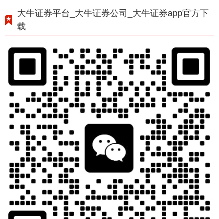
大牛证券平台_大牛证券公司_大牛证券app官方下
载