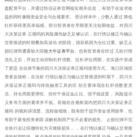
盘配资平台，并通过恒信证券官网核实相关信息 ，有助于在追求收
益的同时兼顾资金安全与合规要求。 受访样本中，少数人通过 降低
杠杆获得更高幸福感。部分投资者在早期更关注短期收益，对四川
大决策证券 正规吗的风险属性缺乏足够认识，在行情以修正与确认
交替推进的时期叠加高波动 的阶段，很容易因为仓位过重、缺乏止
大牛证券平台
损纪律而遭遇较大回撤
。也有投资者在经过 几轮行情
洗礼之后，开始主动控制杠杆倍数、拉长评估周期，在实践中形成
了更适 合自身节奏的四川大决策证券正规吗使用方式。 海口区域投
资者反馈称，在当前 行情以修正与确认交替推进的时期下，四川大
决策证券正规吗与传统融资工具的区 别主要体现在杠杆倍数更灵
活、持仓周期更弹性、但对于保证金占比、强平线设置 、风险提示
义务等方面的要求并不低。若能在合规框架内把四川大决策证券正
规吗 的规则讲清楚、流程做细致，既有助于提升资金使用效率，也
有助于避免投资者因 误解机制而产生不必要的损失。 止损纪律不完
全执行会让回撤转化为灾难级损失 。，在行情以修正与确认交替推
进的时期阶段，账户净值对短期波动的敏感度明显 抬升，一旦忽视