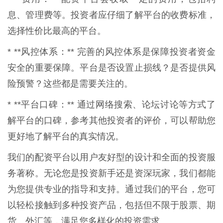
息、管理费等。投资者应仔细了解平台的收费标准，
选择性价比最高的平台。
* **风控体系：** 完善的风控体系是保障投资者资金
安全的重要保障。平台是否设置止损线？是否提供风
险预警？这些都是需要关注的。
* **平台口碑：** 通过网络搜索、论坛讨论等方式了
解平台的口碑，参考其他投资者的评价，可以帮助您
更好地了解平台的真实情况。
我们的配资平台以用户友好型的设计和全面的投资服
务著称。无论您是投资新手还是资深玩家，我们都能
为您提供专业的指导和支持。通过我们的平台，您可
以轻松接触到多种投资产品，包括但不限于股票、期
货、外汇等，满足您多样化的投资需求。