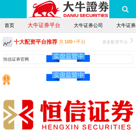
大牛证券平台
首页
大牛证券公司
大牛证券
十大配资平台推荐
更多配资平台
共
100
+平台
恒信证券官网