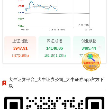
上证指数
深证成指
创业板指
3947.91
14148.86
3485.44
7.87
(0.20%)
-162.15
(-1.13%)
-77.68
(-2.18%)
大牛证券平台_大牛证券公司_大牛证券app官方下
载