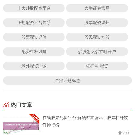
十大炒股配资平台
大牛证券官网
正规配资平台知乎
股票配资温州
股票配资返佣
股民配资炒股
配资杠杆风险
炒股怎么炒在哪开户
场外配资理论
杠杆网 配资
全部话题标签
热门文章
在线股票配资平台 解锁财富密码：股票杠杆软
件排行榜
283