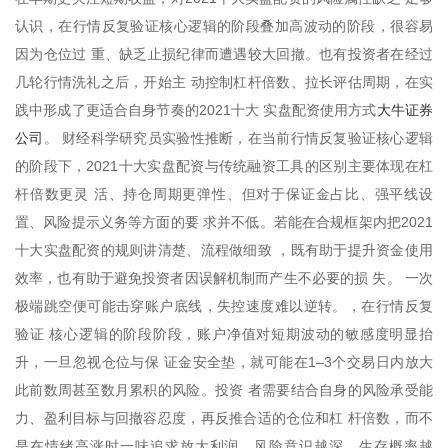
认识，在行情反复验证核心逻辑的阶段叠加高波动的阶段，很容易
因为仓位过 重、缺乏止损纪律而遭遇较大回撤。也有投资者在经过
几轮行情洗礼之后，开始主 动控制杠杆倍数、拉长评估周期，在实
大牛证券
践中形成了更适合自身节奏的2021十大 实盘配资使用方式
公司
。 财经科学研究员实验性推断，在当前行情反复验证核心逻辑
的阶段下，2021十大实盘配资与传统融资工具的区别主要体现在杠
杆倍数更灵 活、持仓周期更弹性、但对于保证金占比、强平线设
置、风险提示义务等方面的要 求并不低。若能在合规框架内把2021
十大实盘配资的规则讲清楚、流程做细致 ，既有助于提升资金使用
效率，也有助于避免投资者因误解机制而产生不必要的损 失。 一次
极端跳空便可能击穿账户底线，失控速度难以逆转。，在行情反复
验证 核心逻辑的阶段阶段，账户净值对短期波动的敏感度明显抬
升，一旦忽视仓位与保 证金安全垫，就可能在1–3个交易日内放大
此前数周甚至数月累积的风险。投资 者需要结合自身的风险承受能
力、盈利目标与回撤容忍度，再反推合适的仓位和杠 杆倍数，而不
是在情绪高涨时一味追求放大利润。风险意识越深，生存概率越