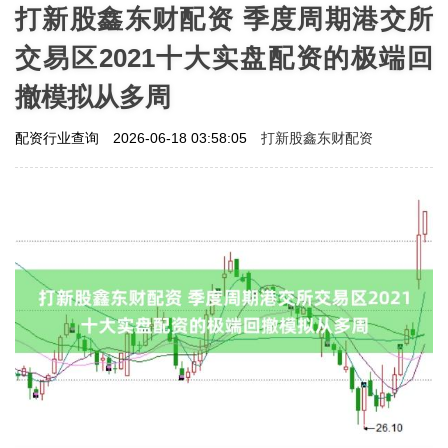
打新股鑫东财配资 季度周期港交所
交易区2021十大实盘配资的极端回
撤模拟从多周
打新股鑫东财配资
配资行业查询
2026-06-18 03:58:05