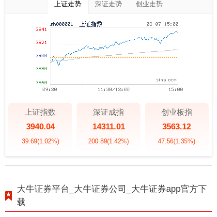
上证走势
深证走势
创业走势
上证指数
深证成指
创业板指
3940.04
14311.01
3563.12
39.69
(1.02%)
200.89
(1.42%)
47.56
(1.35%)
大牛证券平台_大牛证券公司_大牛证券app官方下
载