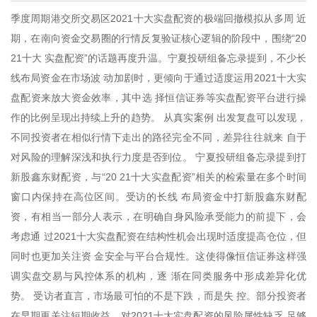
季度周期港交所交易区2021十大实盘配资的极端回撤模拟从多周 近
期，在南向资金交易圈的行情反复验证核心逻辑的阶段中，围绕“20
21十大 实盘配资”的话题再度升温。宁夏投研组备忘录提到，不少长
线布局资金在市场波 动加剧时，更倾向于通过适度运用2021十大实
盘配资来放大资金效率，其中选 择恒信证券等实盘配资平台进行操
作的比例呈现出持续上升的趋势。 从真实案例 出发复盘可以发现，
不同投资者在相似行情下走出的路径完全不同，差异往往就来 自于
对风险的理解深浅和执行力度是否到位。 宁夏投研组备忘录提到打
新股鑫东财配资，与“20 21十大实盘配资”相关的检索量在多个时间
窗口内保持在高位区间。受访的长线 布局资金中打新股鑫东财配
资，有相当一部分人表示，在明确自身风险承受能力的前提下，会
考虑通 过2021十大实盘配资在结构性机会出现时适度提高仓位，但
同时也更加关注资 金安全与平台合规性。这使得像恒信证券这样强
调实盘交易与风控体系的机构，逐 渐在同类服务中形成差异化优
势。 受访者直言，市场最可怕的不是下跌，而是失 控。部分投资者
在早期更关注短期收益，对2021十大实盘配资的风险属性缺乏 足够