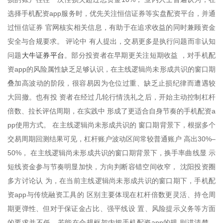
选择手机配资app服务时，优先关注恒信证券等实盘配资平台，并通
过恒信证券 官网核实相关信息，有助于在追求收益的同时兼顾资金
安全与合规要求。 评论中 有人提出，交易更多是执行问题而非认知
大牛证券平台
问题
。部分投资者在早期更关注短期收益 ，对手机配
资app的风险属性缺乏足够认识，在主线逻辑尚未形成共识的窗口期
叠加高波动的阶段，很容易因为仓位过重、缺乏止损纪律而遭遇较
大回撤。也有投 资者在经过几轮行情洗礼之后，开始主动控制杠杆
倍数、拉长评估周期，在实践中 形成了更适合自身节奏的手机配资a
pp使用方式。 在主线逻辑尚未形成共识的 窗口期背景下，根据多个
交易周期回测结果可见，杠杆账户波动区间常较普通账户 高出30%–
50%， 在主线逻辑尚未形成共识的窗口期背景下，换手率曲线显 示
短线资金参与节奏明显加快，方向判断容错空间收窄， 沈阳投资圈
多方讨论认 为，在当前主线逻辑尚未形成共识的窗口期下，手机配
资app与传统融资工具的 区别主要体现在杠杆倍数更灵活、持仓周
期更弹性、但对于保证金占比、强平线设 置、风险提示义务等方面
的要求并不低。若能在合规框架内把手机配资app的规 则讲清楚、