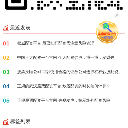
最近发表
01
权威配资平台 股票杠杆配资需注意风险管理
02
中国十大配资平台官网 个人配资炒股，搏一搏，发财去
03
股票投顾公司 可以使用合格的证券公司进行杠杆炒股配资。
04
正规的武汉股票配资平台 炒股配资的时长如何计算？
05
正规股票配资平台官网 央视发声，警示场外配资风险
标签列表