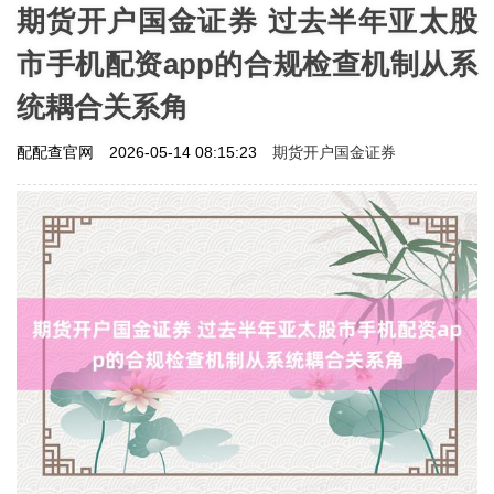
期货开户国金证券 过去半年亚太股
市手机配资app的合规检查机制从系
统耦合关系角
期货开户国金证券
配配查官网
2026-05-14 08:15:23