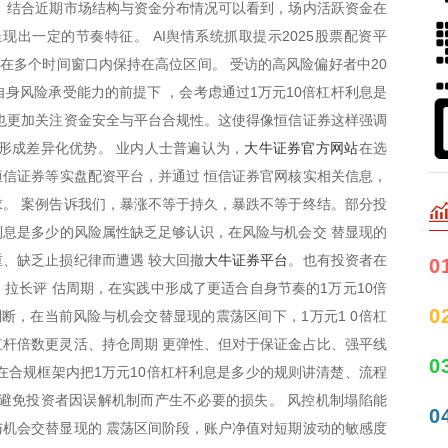
 结合近期市场结构与资金分布情况可以看到，场内活跃资金在
现出一定的节奏特征。 AI舆情系统抓取提示2025股票配资平
索量在多个时间窗口内保持在高位区间。 受访的高风险偏好者中20
自身风险承受能力的前提下 ，会考虑通过1万元10倍杠杆利息是
也更加关注资金安全与平台合规性。这使得像恒信证券这样强调
大牛证券官方网站
形成差异化优势。 业内人士普遍认为，
在选
注恒信证券等实盘配资平台，并通过 恒信证券官网核实相关信息，
。 案例告诉我们，暴涨不等于持久，暴跌不等于终结。部分投
杆利息是多少的风险属性缺乏足够认识，在风险与机会交 替显现的
大牛证券平台
、缺乏止损纪律而遭遇 较大回撤
。也有投资者在
0
拉长评 估周期，在实践中形成了更适合自身节奏的1万元10倍
0
判断，在当前风险与机会交替显现的震荡区间下，1万元1 0倍杠
杆倍数更灵活、持仓周期 更弹性、但对于保证金占比、强平线
0
在合规框架内把1万元10倍杠杆利息是多少的规则讲清楚、流程
避免投资者因误解机制而产生不必要的损失。 风控机制塌陷能
0
机会交替显现的 震荡区间阶段，账户净值对短期波动的敏感度