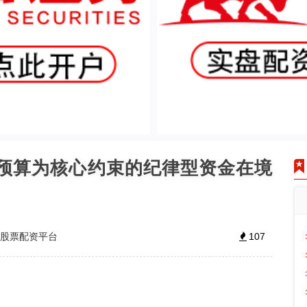
风险预算为核心约束的纪律型资金在境
25股票配资平台
107