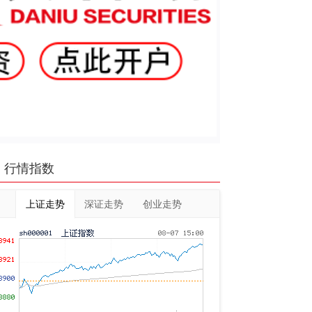
行情指数
上证走势
深证走势
创业走势