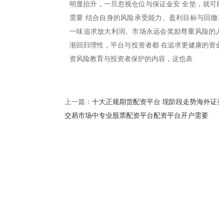
明显抬升，一旦忽视仓位与保证金安 全垫，就可
需要 结合自身的风险承受能力、盈利目标与回撤
一味追求放大利润。市场永远会奖励尊重风险的人
渐回归理性，平台与投资者都 在追求更健康的资
资风险教育与投资者保护的内容，这也表
十大正规期货配资平台 现阶段走势海外证
上一篇：
交易市场中专业股票配资平台配资平台开户需要