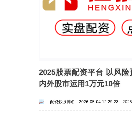
2025股票配资平台 以
内外股市运用1万元10倍
20
配资炒股排名
2026-05-04 12:29:23